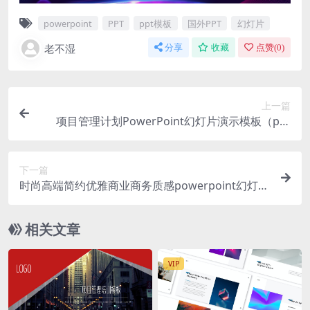
powerpoint
PPT
ppt模板
国外PPT
幻灯片
老不湿
分享
收藏
点赞(
0
)
上一篇
项目管理计划PowerPoint幻灯片演示模板（ppt
x）
下一篇
时尚高端简约优雅商业商务质感powerpoint幻灯片
演示模板（pptx）
相关文章
VIP