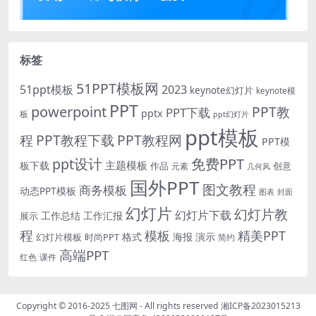
标签
51PPT模板网
51ppt模板
2023
keynote幻灯片
keynote模
PPT
powerpoint
PPT教
PPT下载
pptx
板
ppt幻灯片
ppt模板
程
PPT教程下载
PPT教程网
PPT模
免费PPT
ppt设计
主题模板
板下载
作品
创意
元素
几何风
国外PPT
图文教程
商务模板
动态PPT模板
图表
封面
幻灯片
幻灯片教
幻灯片下载
工作总结
工作汇报
展示
程
模板
精美PPT
格式
海报
演示
时尚PPT
幻灯片模板
简约
高端PPT
红色
课件
Copyright © 2016-2025
七图网
- All rights reserved
湘ICP备2023015213