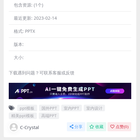
包含资源:
(1个)
最近更新:
2023-02-14
格式:
PPTX
版本:
大小:
下载遇到问题？可联系客服或反馈
ppt模板
国外PPT
室内PPT
室内设计
精美ppt模板
高端PPT
C-Crystal
分享
收藏
点赞(
0
)