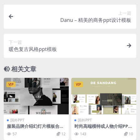
上一篇
Danu – 精美的商务ppt设计模板
下一篇
暖色复古风格ppt模板
相关文章
VIP
VIP
国外PPT
国外PPT
服装品牌介绍幻灯片模板合集
时尚高端模特或人物介绍PPT
NARI Minimal Bundle Pres
模板简约ppt模板好看的ppt模
57
12
143
10
entation Template
板下载