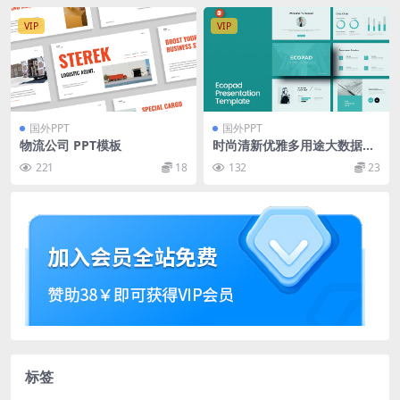
VIP
VIP
国外PPT
国外PPT
物流公司 PPT模板
时尚清新优雅多用途大数据po
werpoint幻灯片演示模板（p
221
18
132
23
ptx）
标签