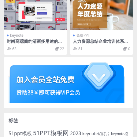
VIP
keynote
免费PPT
时尚高端简约清新多用途的ke
人力资源总结企业培训体系建
ynote幻灯片演示模板（ke
设年度工作汇报行政部门通用
63
22
81
0
y）
PPT模板
标签
51PPT模板网
51ppt模板
2023
keynote幻灯片
keynote模