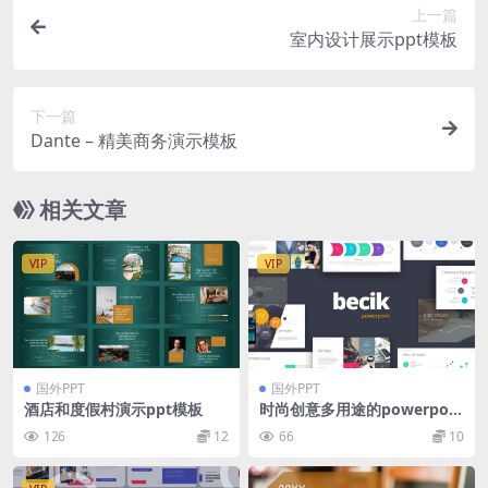
上一篇
室内设计展示ppt模板
下一篇
Dante – 精美商务演示模板
相关文章
VIP
VIP
国外PPT
国外PPT
酒店和度假村演示ppt模板
时尚创意多用途的powerpoin
t幻灯片演示模板（pptx）
126
12
66
10