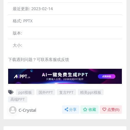
最近更新:
2023-02-14
格式:
PPTX
版本:
大小:
下载遇到问题？可联系客服或反馈
ppt模板
国外PPT
复古PPT
精美ppt模板
高端PPT
C-Crystal
分享
收藏
点赞(
0
)