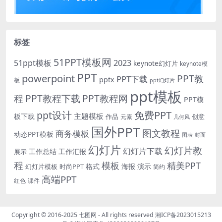
标签
51PPT模板网
51ppt模板
2023
keynote幻灯片
keynote模
PPT
powerpoint
PPT教
PPT下载
pptx
板
ppt幻灯片
ppt模板
程
PPT教程下载
PPT教程网
PPT模
免费PPT
ppt设计
主题模板
板下载
作品
创意
元素
几何风
国外PPT
图文教程
商务模板
动态PPT模板
图表
封面
幻灯片
幻灯片教
幻灯片下载
工作总结
工作汇报
展示
程
模板
精美PPT
格式
海报
演示
时尚PPT
幻灯片模板
简约
高端PPT
红色
课件
Copyright © 2016-2025
七图网
- All rights reserved
湘ICP备2023015213