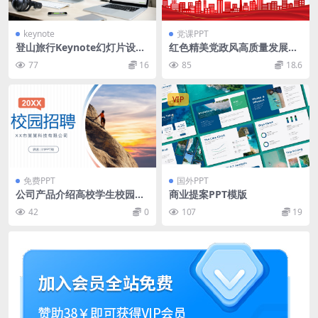
keynote
党课PPT
登山旅行Keynote幻灯片设计
红色精美党政风高质量发展专
模板 Laforest – Modern Key
题微党课PPT模板
77
16
85
18.6
note Template
VIP
免费PPT
国外PPT
公司产品介绍高校学生校园招
商业提案PPT模版
聘宣讲活动总结PPT模板
42
0
107
19