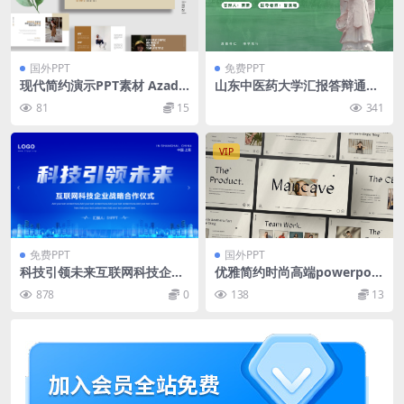
国外PPT
免费PPT
现代简约演示PPT素材 Azad
山东中医药大学汇报答辩通用
Minimal Powerpoint
ppt模板
81
15
341
VIP
免费PPT
国外PPT
科技引领未来互联网科技企业
优雅简约时尚高端powerpoin
战略合作PPT模板下载
t幻灯片演示模板（pptx）
878
0
138
13