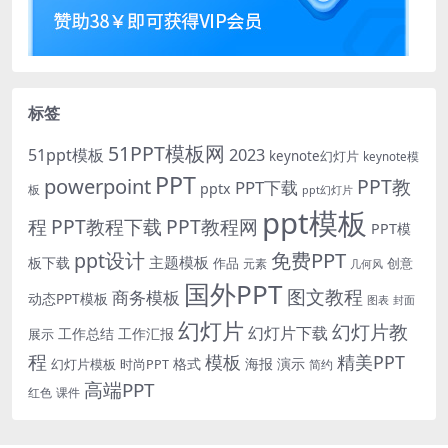
标签
51PPT模板网
51ppt模板
2023
keynote幻灯片
keynote模
PPT
powerpoint
PPT教
PPT下载
pptx
板
ppt幻灯片
ppt模板
程
PPT教程下载
PPT教程网
PPT模
免费PPT
ppt设计
主题模板
板下载
作品
创意
元素
几何风
国外PPT
图文教程
商务模板
动态PPT模板
图表
封面
幻灯片
幻灯片教
幻灯片下载
工作总结
工作汇报
展示
程
模板
精美PPT
格式
海报
演示
时尚PPT
幻灯片模板
简约
高端PPT
红色
课件