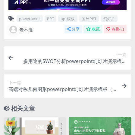
powerpoint
PPT
ppt模板
国外PPT
幻灯片
老不湿
分享
收藏
点赞(
0
)
上一篇
多用途的SWOT分析powerpoint幻灯片演示模板
（pptx）
下一篇
高端对称几何图形powerpoint幻灯片演示模板（p
ptx）
相关文章
VIP