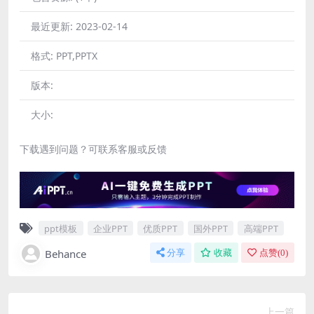
最近更新:
2023-02-14
格式:
PPT,PPTX
版本:
大小:
下载遇到问题？可联系客服或反馈
ppt模板
企业PPT
优质PPT
国外PPT
高端PPT
Behance
分享
收藏
点赞(
0
)
上一篇