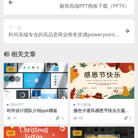
极简高端PPT模板下载（PPTX）
下一篇
时尚高端专业的高品质商业商务质感powerpoint幻
灯片演示模板（pptx）
相关文章
VIP
国外PPT
节日模板
时尚设计团队介绍ppt模板
撞色卡通风感恩节快乐主题班
会感恩节介绍PPT模板
79
12
99
0
VIP
VIP