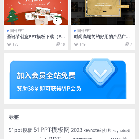
国外PPT
国外PPT
圣诞节创意PPT模板下载（PP
时尚高端简约好用的产品广告
TX）
设计素材Google Slide谷歌幻
178
19
149
7
灯片演示模板（pptx）
标签
51PPT模板网
51ppt模板
2023
keynote幻灯片
keynote模