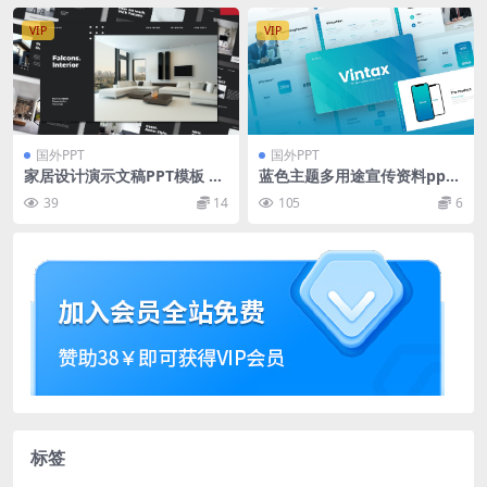
VIP
VIP
国外PPT
国外PPT
家居设计演示文稿PPT模板 Fa
蓝色主题多用途宣传资料ppt
lcons Powerpoint Templat
模板
39
14
105
6
e
标签