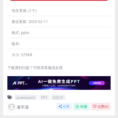
包含资源:
(1个)
最近更新:
2023-02-11
格式:
pptx
版本:
大小:
575KB
下载遇到问题？可联系客服或反馈
powerpoint
PPT
幻灯片
老不湿
分享
收藏
点赞(
0
)