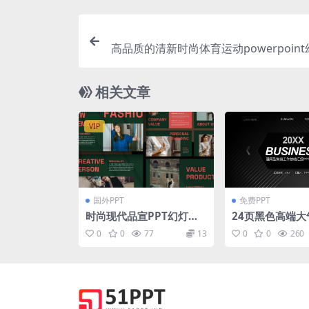
高品质的清新时尚体育运动powerpoin
示模板（
相关文章
VIP
国外PPT
免费PPT
时尚现代品宣PPT幻灯片
24页黑色高端大
设计模板 Parsley Power
商务汇报PPT模
0
0
77
13
0
0
260
point Template
载