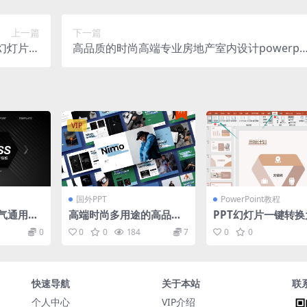
上一篇
下一篇
t幻灯片演
高品质的时尚高端专业房地产室内设计powerpo
pptx）
nt幻灯片演示模板（pptx）
VIP
国外PPT
PowerPoint教程
气通用型
高端时尚多用途的高品质
PPT幻灯片一键转换
板免费下
商业商务powerpoint幻
rd文档
0
0
0
184
7
0
0
灯片演示模板（pptx）
快速导航
关于本站
联
个人中心
VIP介绍