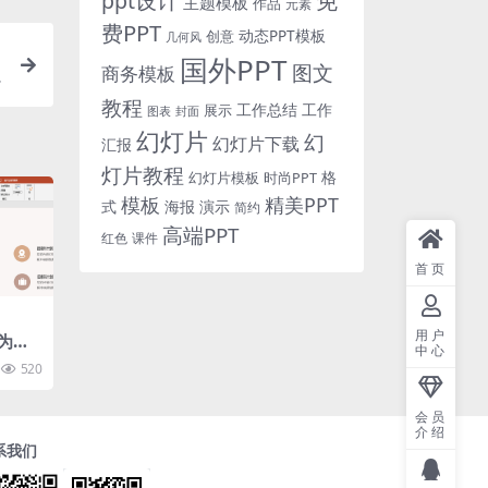
免
ppt设计
主题模板
作品
元素
费PPT
动态PPT模板
创意
几何风
国外PPT
图文
商务模板
i
教程
工作总结
工作
展示
图表
封面
幻灯片
幻
幻灯片下载
汇报
灯片教程
格
时尚PPT
幻灯片模板
模板
精美PPT
式
海报
演示
简约
高端PPT
红色
课件
首页
用户
为Wo
中心
520
会员
介绍
系我们