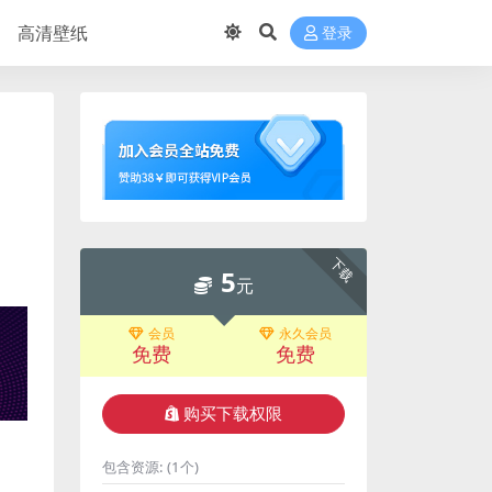
高清壁纸
登录
下载
5
元
会员
永久会员
免费
免费
购买下载权限
包含资源:
(1个)