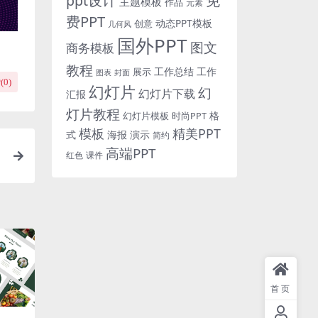
免
ppt设计
主题模板
作品
元素
费PPT
动态PPT模板
创意
几何风
国外PPT
图文
商务模板
教程
工作总结
工作
展示
图表
封面
(
0
)
幻灯片
幻
幻灯片下载
汇报
灯片教程
格
时尚PPT
幻灯片模板
模板
精美PPT
式
海报
演示
简约
高端PPT
红色
课件
幻
首页