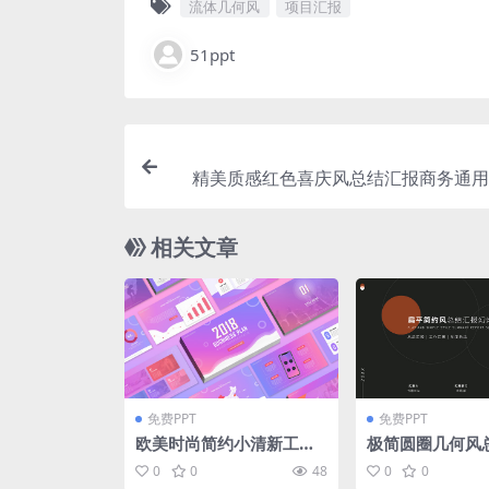
流体几何风
项目汇报
51ppt
精美质感红色喜庆风总结汇报商务通用p
相关文章
免费PPT
免费PPT
欧美时尚简约小清新工作
极简圆圈几何风
汇报总结ppt模板
商务通用ppt模
0
0
48
0
0