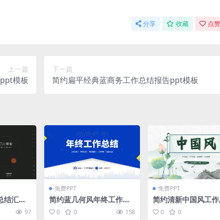
分享
收藏
点赞
上一篇
下一篇
pt模板
简约扁平经典蓝商务工作总结报告ppt模板
免费PPT
免费PPT
总结汇报
简约蓝几何风年终工作总
简约清新中国风工作
板
结ppt模板
报告ppt模板
97
0
0
158
0
0