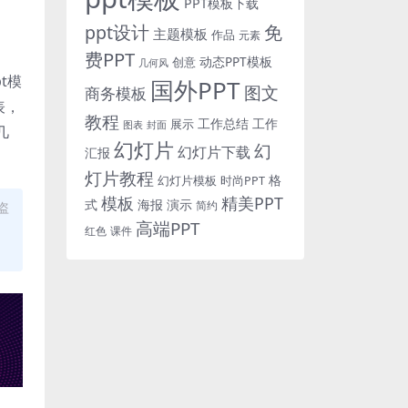
PPT模板下载
免
ppt设计
主题模板
作品
元素
费PPT
动态PPT模板
创意
几何风
t模
国外PPT
图文
商务模板
表，
教程
工作总结
工作
展示
图表
封面
几
幻灯片
幻
幻灯片下载
汇报
灯片教程
格
时尚PPT
幻灯片模板
模板
精美PPT
式
海报
演示
简约
盗
高端PPT
红色
课件