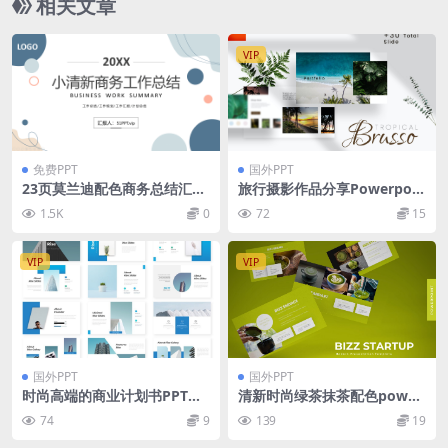
相关文章
VIP
免费PPT
国外PPT
23页莫兰迪配色商务总结汇报
旅行摄影作品分享Powerpoin
PPT模板下载
t模板下载 Brusso – Powerp
1.5K
0
72
15
oint Template
VIP
VIP
国外PPT
国外PPT
时尚高端的商业计划书PPT模
清新时尚绿茶抹茶配色power
板下载 [PPTX]
point幻灯片演示模板（ppt
74
9
139
19
x）