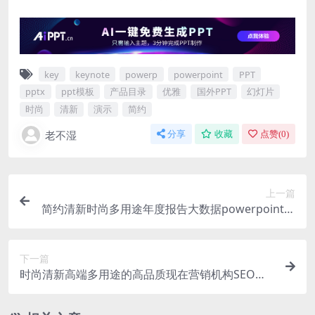
key
keynote
powerp
powerpoint
PPT
pptx
ppt模板
产品目录
优雅
国外PPT
幻灯片
时尚
清新
演示
简约
老不湿
分享
收藏
点赞(
0
)
上一篇
简约清新时尚多用途年度报告大数据powerpoint幻
灯片演示模板（pptx）
下一篇
时尚清新高端多用途的高品质现在营销机构SEO大
数据powerpoint幻灯片演示模板（pptx）