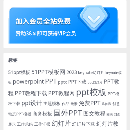
标签
51PPT模板网
51ppt模板
2023
keynote幻灯片
keynote模
PPT
powerpoint
PPT教
PPT下载
pptx
板
ppt幻灯片
ppt模板
程
PPT教程下载
PPT教程网
PPT模
免费PPT
ppt设计
主题模板
板下载
作品
创意
元素
几何风
国外PPT
图文教程
商务模板
动态PPT模板
图表
封面
幻灯片
幻灯片教
幻灯片下载
工作总结
工作汇报
展示