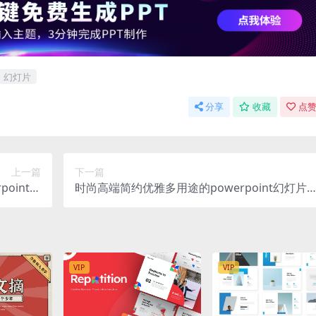
幻灯片
分享
收藏
点赞
上一篇
下一篇
oint幻
时尚高端简约优雅多用途的powerpoint幻灯片
note）
示模板（pptx）
VIP
VIP