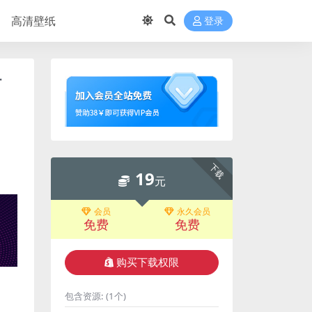
高清壁纸
登录
灯
下载
19
元
会员
永久会员
免费
免费
购买下载权限
包含资源:
(1个)