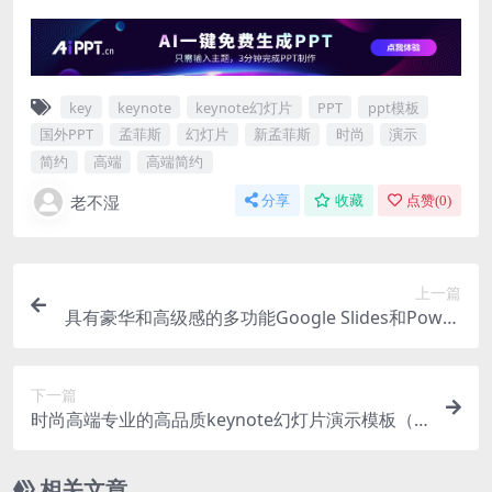
key
keynote
keynote幻灯片
PPT
ppt模板
国外PPT
孟菲斯
幻灯片
新孟菲斯
时尚
演示
简约
高端
高端简约
老不湿
分享
收藏
点赞(
0
)
上一篇
具有豪华和高级感的多功能Google Slides和Powrp
oint演示模板
下一篇
时尚高端专业的高品质keynote幻灯片演示模板（k
ey）
相关文章