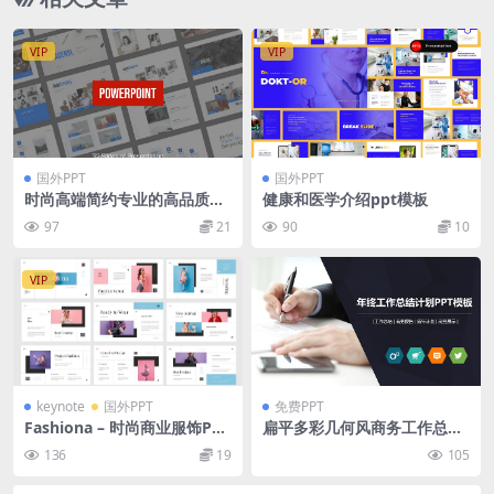
VIP
VIP
国外PPT
国外PPT
时尚高端简约专业的高品质po
健康和医学介绍ppt模板
werpoint幻灯片演示模板（p
97
21
90
10
ptx）
VIP
keynote
国外PPT
免费PPT
Fashiona – 时尚商业服饰PPT
扁平多彩几何风商务工作总结
模板
计划ppt模板
136
19
105